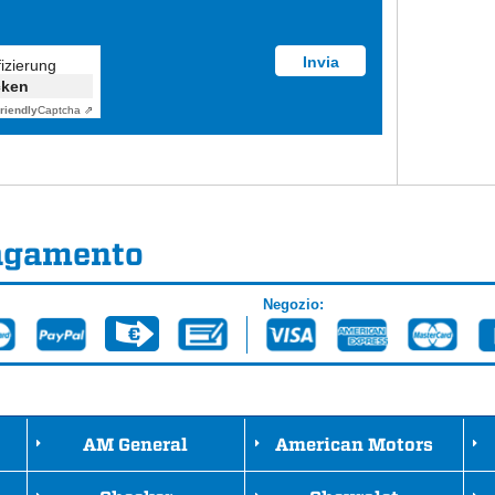
fizierung
cken
riendly
Captcha ⇗
pagamento
Negozio:
AM General
American Motors