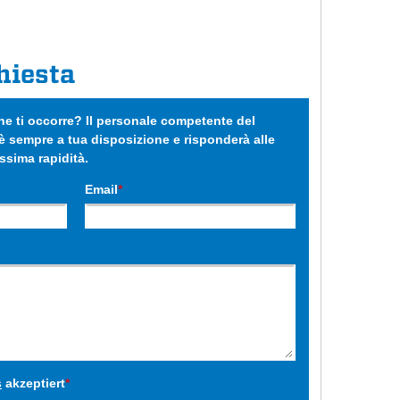
hiesta
e ti occorre? Il personale competente del
 sempre a tua disposizione e risponderà alle
sima rapidità.
Email
*
s
akzeptiert
*