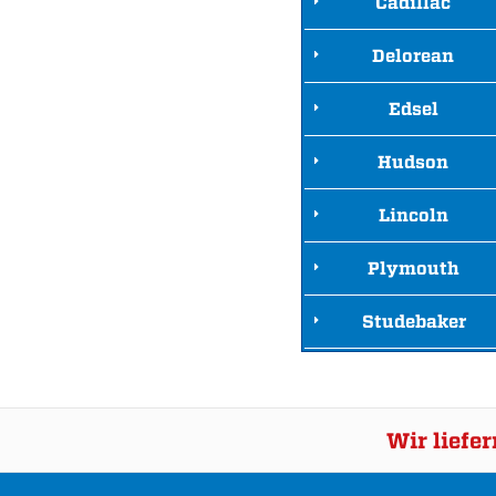
Cadillac
Delorean
Edsel
Hudson
Lincoln
Plymouth
Studebaker
Wir liefe