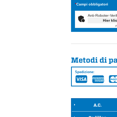
*
Campi obbligatori
Anti-Roboter-Veri
Hier kli
F
Metodi di 
Spedizione:
A.C.