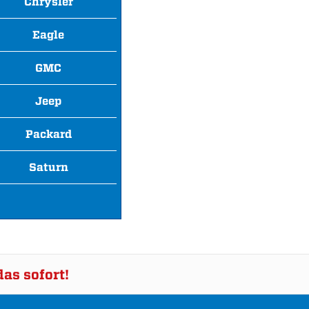
Chrysler
Eagle
GMC
Jeep
Packard
Saturn
as sofort!