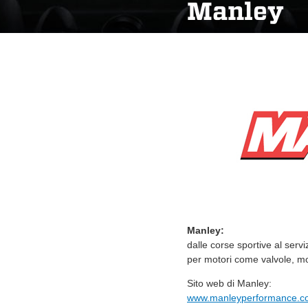
Manley
Manley:
dalle corse sportive al serv
per motori come valvole, mol
Sito web di Manley:
www.manleyperformance.c