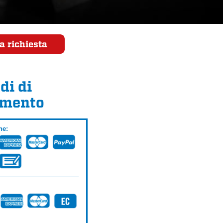
a richiesta
di di
mento
ne: