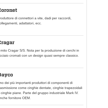
Coronet
roduttore di connettori a vite, dadi per raccordi,
ollegamenti, adattatori, ecc.
Cragar
l mito Cragar S/S. Nota per la produzione di cerchi in
cciaio cromati con un design quasi sempre classico.
Dayco
no dei più importanti produttori di componenti di
rasmissione come cinghie dentate, cinghie trapezoidali
 cinghie piane. Parte del gruppo industriale Mark IV.
nche fornitore OEM.