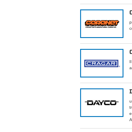
p
c
I
a
u
t
e
A