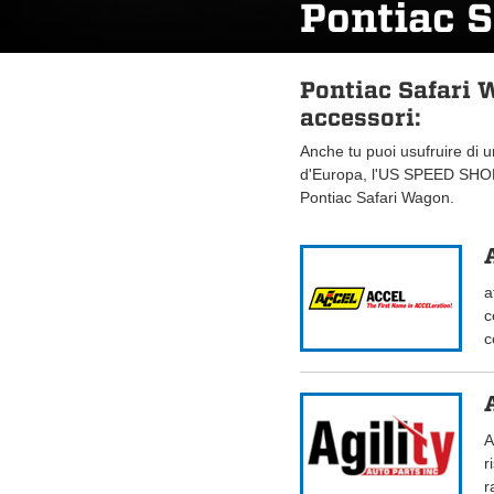
Pontiac 
Pontiac Safari 
accessori:
Anche tu puoi usufruire di 
d'Europa, l'US SPEED SHOP.
Pontiac Safari Wagon.
a
c
c
A
r
r