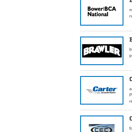
m
r
b
p
a
P
r
f