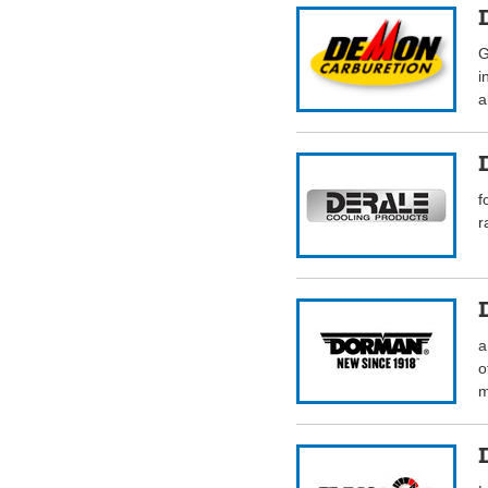
G
i
a
f
r
a
o
m