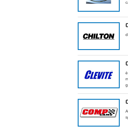
c
d
è
m
g
A
s