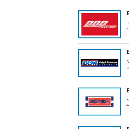
u
a
N
p
p
f