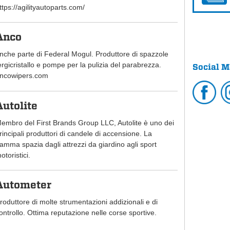
ttps://agilityautoparts.com/
Anco
nche parte di Federal Mogul. Produttore di spazzole
ergicristallo e pompe per la pulizia del parabrezza.
Social M
ncowipers.com
Autolite
embro del First Brands Group LLC, Autolite è uno dei
rincipali produttori di candele di accensione. La
amma spazia dagli attrezzi da giardino agli sport
otoristici.
Autometer
roduttore di molte strumentazioni addizionali e di
ontrollo. Ottima reputazione nelle corse sportive.