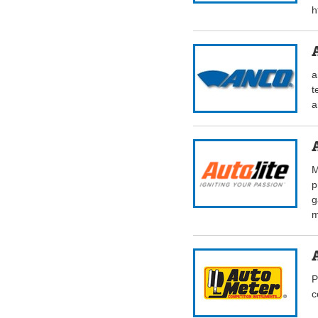
h
a
t
a
M
p
g
m
P
c