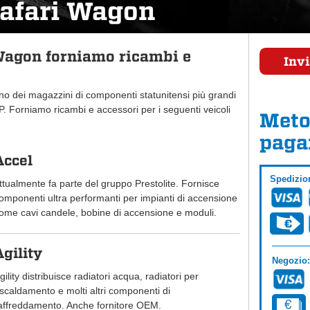
Safari Wagon
Wagon forniamo ricambi e
Invi
uno dei magazzini di componenti statunitensi più grandi
 Forniamo ricambi e accessori per i seguenti veicoli
Meto
paga
Accel
Spedizio
ttualmente fa parte del gruppo Prestolite. Fornisce
omponenti ultra performanti per impianti di accensione
ome cavi candele, bobine di accensione e moduli.
Agility
Negozio:
gility distribuisce radiatori acqua, radiatori per
iscaldamento e molti altri componenti di
affreddamento. Anche fornitore OEM.