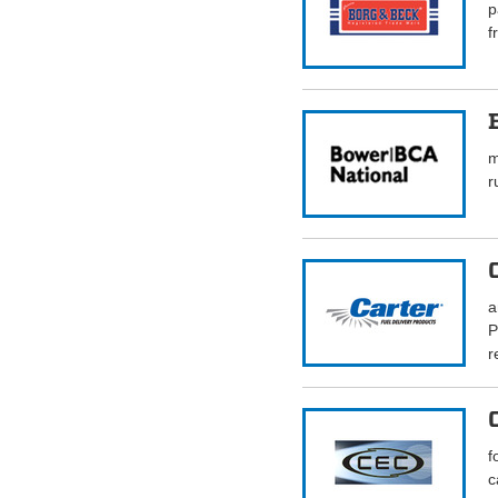
p
f
m
r
a
P
r
f
c