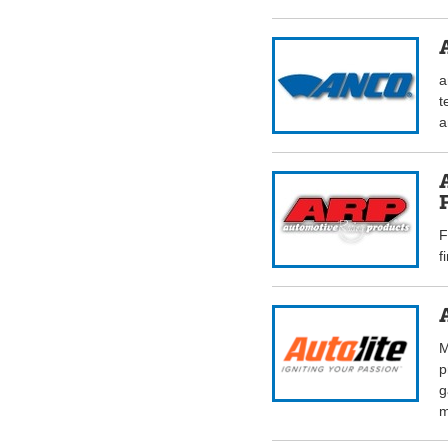
a
t
a
F
f
M
p
g
m