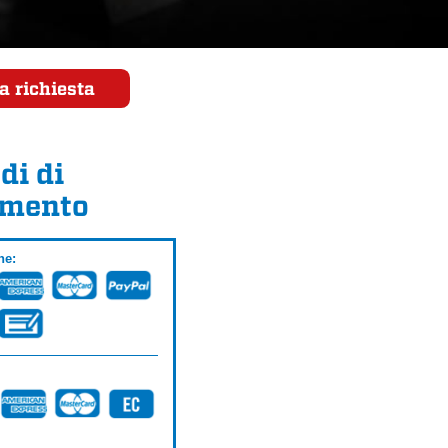
a richiesta
di di
mento
ne: