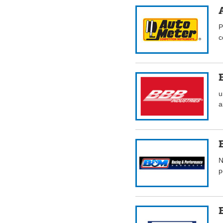
P
c
u
a
N
p