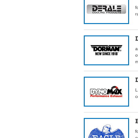
f
r
a
o
m
L
c
f
c