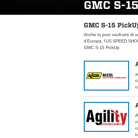
GMC S-15
GMC S-15 PickUp
Anche tu puoi usufruire di 
d'Europa, l'US SPEED SHOP.
GMC S-15 PickUp.
a
c
c
A
r
r
h