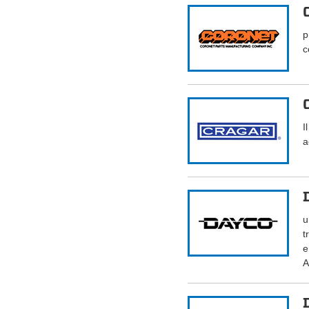
p
c
I
a
u
t
e
A