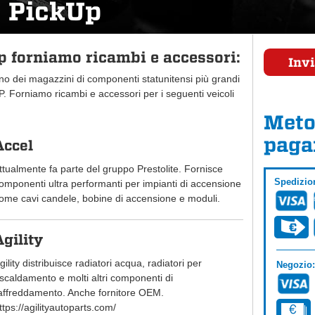
 PickUp
 forniamo ricambi e accessori:
Invi
uno dei magazzini di componenti statunitensi più grandi
 Forniamo ricambi e accessori per i seguenti veicoli
Meto
paga
Accel
ttualmente fa parte del gruppo Prestolite. Fornisce
Spedizio
omponenti ultra performanti per impianti di accensione
ome cavi candele, bobine di accensione e moduli.
Agility
gility distribuisce radiatori acqua, radiatori per
Negozio:
iscaldamento e molti altri componenti di
affreddamento. Anche fornitore OEM.
ttps://agilityautoparts.com/