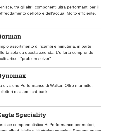
ornisce, tra gli altri, componenti ultra performanti per il
affreddamento dell'olio e dell'acqua. Molto efficiente.
Dorman
mpio assortimento di ricambi e minuteria, in parte
fferta solo da questa azienda. L'offerta comprende
olti articoli "problem solver".
Dynomax
a divisione Performance di Walker. Offre marmitte,
ollettori e sistemi cat-back.
Eagle Speciality
ornisce componentistica Hi Performance per motori,
ome alberi, bielle e kit stroker completi. Propone anche