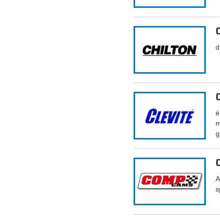
d
è
m
g
A
s