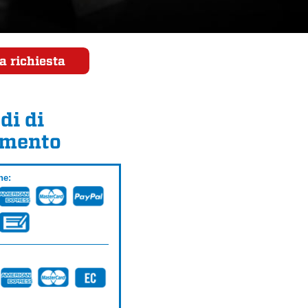
a richiesta
di di
mento
ne: