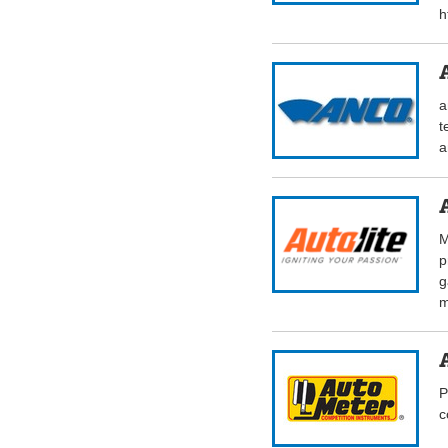
h
a
t
a
M
p
g
m
P
c