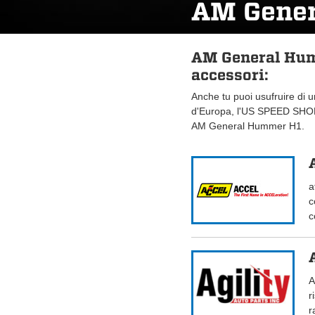
AM Gene
AM General Hum
accessori:
Anche tu puoi usufruire di 
d'Europa, l'US SPEED SHOP.
AM General Hummer H1.
a
c
c
A
r
r