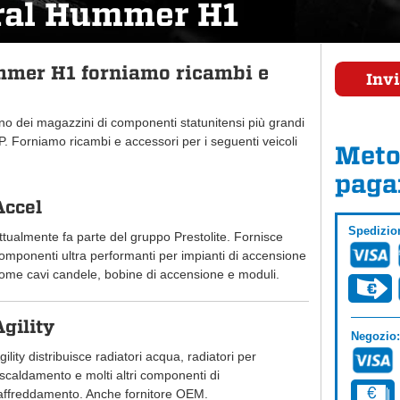
ral Hummer H1
mer H1 forniamo ricambi e
Invi
uno dei magazzini di componenti statunitensi più grandi
 Forniamo ricambi e accessori per i seguenti veicoli
Meto
paga
Accel
Spedizio
ttualmente fa parte del gruppo Prestolite. Fornisce
omponenti ultra performanti per impianti di accensione
ome cavi candele, bobine di accensione e moduli.
Agility
Negozio:
gility distribuisce radiatori acqua, radiatori per
iscaldamento e molti altri componenti di
affreddamento. Anche fornitore OEM.