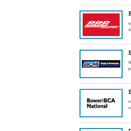
u
a
N
p
m
r