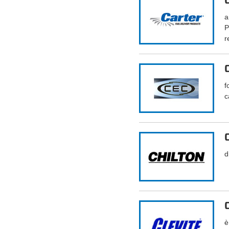
a
P
r
f
c
d
è