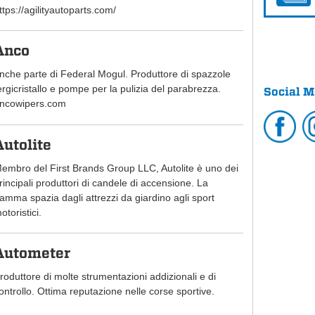
ttps://agilityautoparts.com/
Anco
nche parte di Federal Mogul. Produttore di spazzole
ergicristallo e pompe per la pulizia del parabrezza.
Social M
ncowipers.com
Autolite
embro del First Brands Group LLC, Autolite è uno dei
rincipali produttori di candele di accensione. La
amma spazia dagli attrezzi da giardino agli sport
otoristici.
Autometer
roduttore di molte strumentazioni addizionali e di
ontrollo. Ottima reputazione nelle corse sportive.