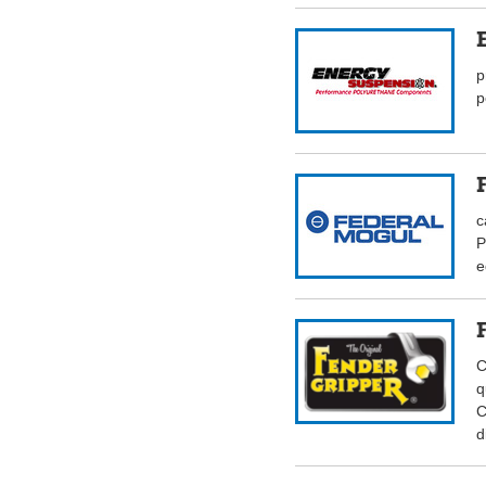
p
p
c
P
e
C
q
C
d