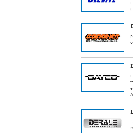
m
g
p
c
u
t
e
A
f
r