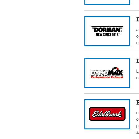
a
o
m
L
c
u
c
p
a