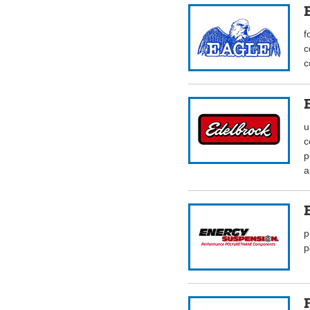
f
c
c
u
c
p
a
p
p