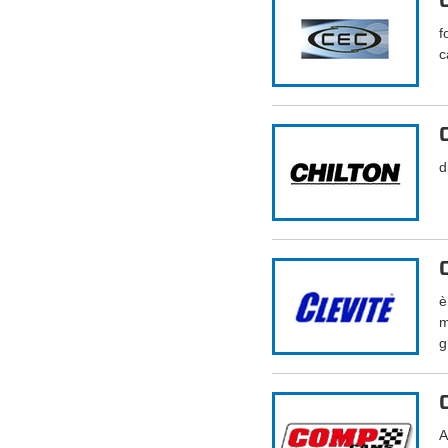
f
c
d
è
m
g
A