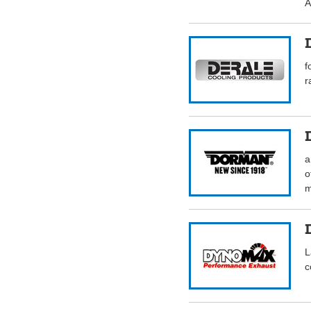
A
f
r
a
o
m
L
c