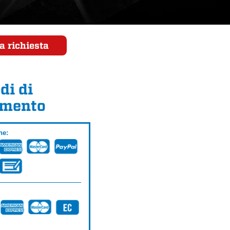
a richiesta
di di
mento
ne: