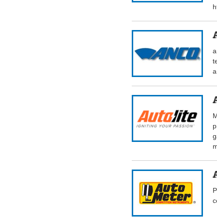
h
a
t
a
M
p
g
m
P
c