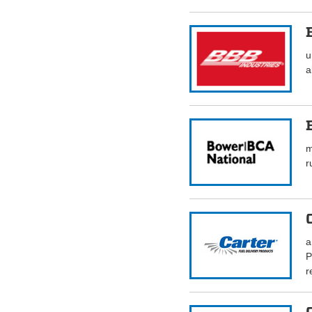
u
a
m
r
a
P
r