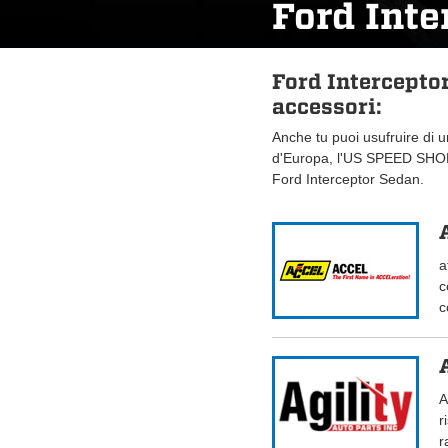
Ford Inte
Ford Intercepto
accessori:
Anche tu puoi usufruire di 
d'Europa, l'US SPEED SHOP.
Ford Interceptor Sedan.
a
c
c
A
r
r