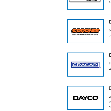
s
p
c
I
a
u
t
e