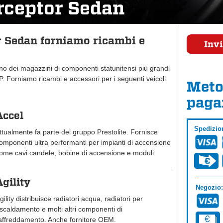
rceptor Sedan
r Sedan forniamo ricambi e
Invi
uno dei magazzini di componenti statunitensi più grandi
 Forniamo ricambi e accessori per i seguenti veicoli
Meto
paga
Accel
Spedizio
ttualmente fa parte del gruppo Prestolite. Fornisce
omponenti ultra performanti per impianti di accensione
ome cavi candele, bobine di accensione e moduli.
Agility
Negozio:
gility distribuisce radiatori acqua, radiatori per
iscaldamento e molti altri componenti di
affreddamento. Anche fornitore OEM.