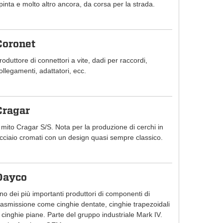
pinta e molto altro ancora, da corsa per la strada.
Coronet
roduttore di connettori a vite, dadi per raccordi,
ollegamenti, adattatori, ecc.
Cragar
l mito Cragar S/S. Nota per la produzione di cerchi in
cciaio cromati con un design quasi sempre classico.
Dayco
no dei più importanti produttori di componenti di
rasmissione come cinghie dentate, cinghie trapezoidali
 cinghie piane. Parte del gruppo industriale Mark IV.