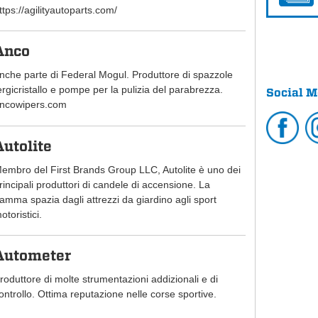
ttps://agilityautoparts.com/
Anco
nche parte di Federal Mogul. Produttore di spazzole
ergicristallo e pompe per la pulizia del parabrezza.
Social M
ncowipers.com
Autolite
embro del First Brands Group LLC, Autolite è uno dei
rincipali produttori di candele di accensione. La
amma spazia dagli attrezzi da giardino agli sport
otoristici.
Autometer
roduttore di molte strumentazioni addizionali e di
ontrollo. Ottima reputazione nelle corse sportive.