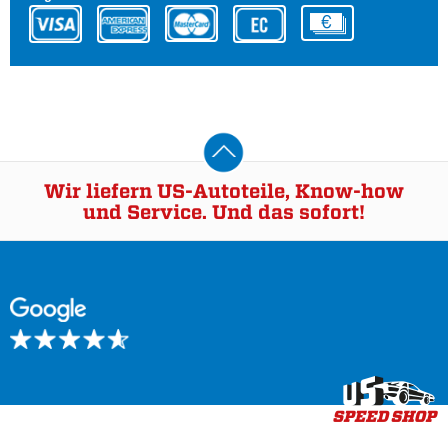
Wir liefern US-Autoteile, Know-how
und Service. Und das sofort!