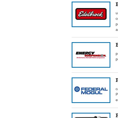
u
c
p
a
p
p
c
P
e