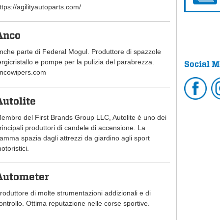
ttps://agilityautoparts.com/
Anco
nche parte di Federal Mogul. Produttore di spazzole
ergicristallo e pompe per la pulizia del parabrezza.
Social M
ncowipers.com
Autolite
embro del First Brands Group LLC, Autolite è uno dei
rincipali produttori di candele di accensione. La
amma spazia dagli attrezzi da giardino agli sport
otoristici.
Autometer
roduttore di molte strumentazioni addizionali e di
ontrollo. Ottima reputazione nelle corse sportive.