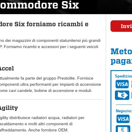
Commodore Six
re Six forniamo ricambi e
Invi
uno dei magazzini di componenti statunitensi più grandi
 Forniamo ricambi e accessori per i seguenti veicoli
Meto
paga
Accel
Spedizio
ttualmente fa parte del gruppo Prestolite. Fornisce
omponenti ultra performanti per impianti di accensione
ome cavi candele, bobine di accensione e moduli.
Agility
Negozio:
gility distribuisce radiatori acqua, radiatori per
iscaldamento e molti altri componenti di
affreddamento. Anche fornitore OEM.