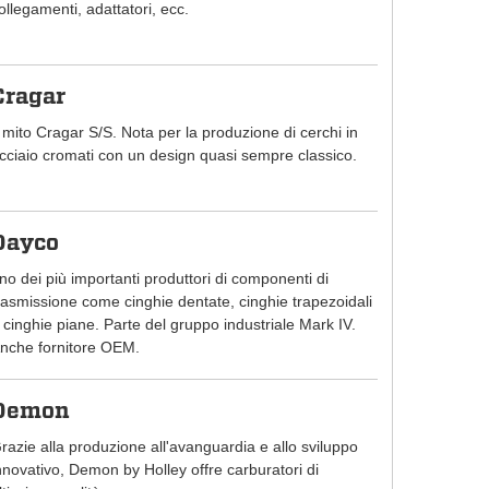
ollegamenti, adattatori, ecc.
Cragar
l mito Cragar S/S. Nota per la produzione di cerchi in
cciaio cromati con un design quasi sempre classico.
Dayco
no dei più importanti produttori di componenti di
rasmissione come cinghie dentate, cinghie trapezoidali
 cinghie piane. Parte del gruppo industriale Mark IV.
nche fornitore OEM.
Demon
razie alla produzione all'avanguardia e allo sviluppo
nnovativo, Demon by Holley offre carburatori di