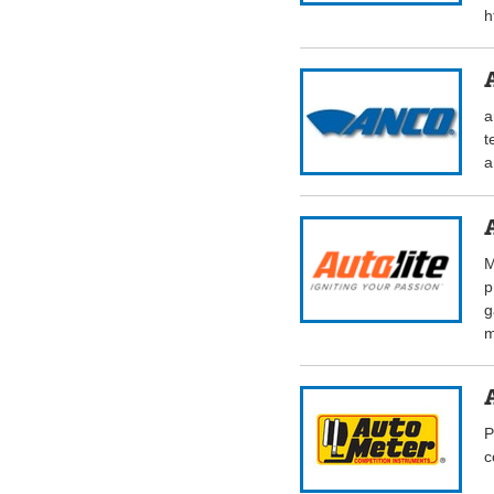
h
a
t
a
M
p
g
m
P
c