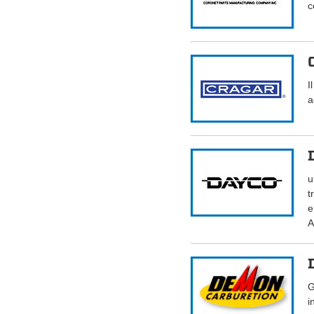
c
I
a
u
t
e
A
G
i