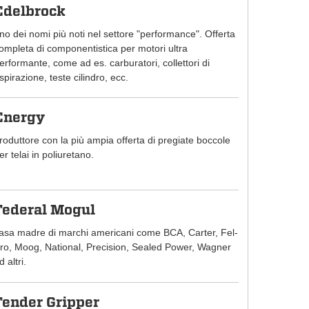
Edelbrock
no dei nomi più noti nel settore "performance". Offerta
ompleta di componentistica per motori ultra
erformante, come ad es. carburatori, collettori di
spirazione, teste cilindro, ecc.
Energy
roduttore con la più ampia offerta di pregiate boccole
er telai in poliuretano.
Federal Mogul
asa madre di marchi americani come BCA, Carter, Fel-
ro, Moog, National, Precision, Sealed Power, Wagner
d altri.
Fender Gripper