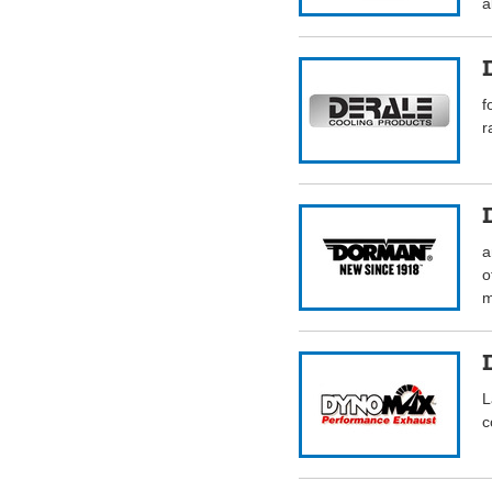
a
f
r
a
o
m
L
c