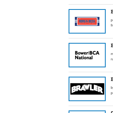
p
f
m
r
b
p