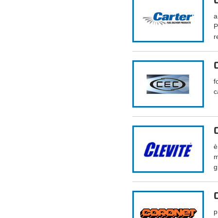
a
P
r
f
c
è
m
g
p