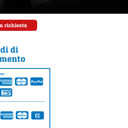
a richiesta
di di
mento
ne: