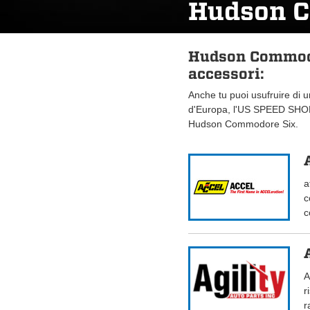
Hudson 
Hudson Commodo
accessori:
Anche tu puoi usufruire di 
d'Europa, l'US SPEED SHOP.
Hudson Commodore Six.
a
c
c
A
r
r