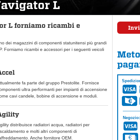
avigator L
or L forniamo ricambi e
Invi
uno dei magazzini di componenti statunitensi più grandi
 Forniamo ricambi e accessori per i seguenti veicoli
Meto
paga
Accel
Spedizio
ttualmente fa parte del gruppo Prestolite. Fornisce
omponenti ultra performanti per impianti di accensione
ome cavi candele, bobine di accensione e moduli.
Agility
Negozio:
gility distribuisce radiatori acqua, radiatori per
iscaldamento e molti altri componenti di
affreddamento. Anche fornitore OEM.