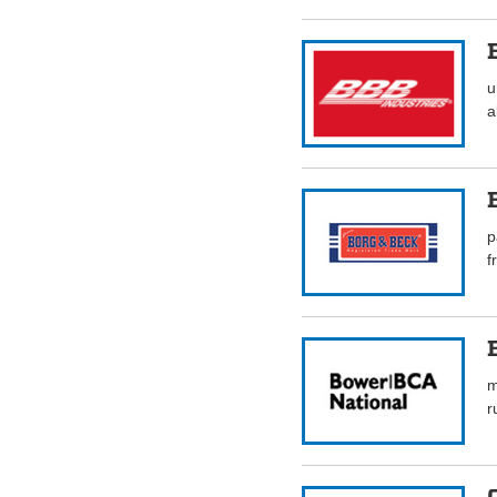
u
a
p
f
m
r