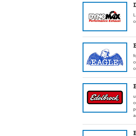
L
c
f
c
c
u
c
p
a