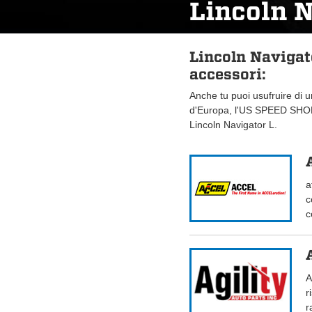
Lincoln N
Lincoln Navigat
accessori:
Anche tu puoi usufruire di 
d'Europa, l'US SPEED SHOP.
Lincoln Navigator L.
a
c
c
A
r
r