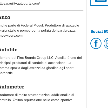
ttps://agilityautoparts.com/
Anco
nche parte di Federal Mogul. Produttore di spazzole
ergicristallo e pompe per la pulizia del parabrezza.
Social M
ncowipers.com
Autolite
embro del First Brands Group LLC, Autolite è uno dei
rincipali produttori di candele di accensione. La
amma spazia dagli attrezzi da giardino agli sport
otoristici.
Autometer
roduttore di molte strumentazioni addizionali e di
ontrollo. Ottima reputazione nelle corse sportive.