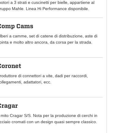
otori a 3 strati e cuscinetti per bielle, appartiene al
ruppo Mahle. Linea Hi Performance disponibile.
Comp Cams
lberi a camme, set di catene di distribuzione, aste di
pinta e molto altro ancora, da corsa per la strada.
Coronet
roduttore di connettori a vite, dadi per raccordi,
ollegamenti, adattatori, ecc.
Cragar
l mito Cragar S/S. Nota per la produzione di cerchi in
cciaio cromati con un design quasi sempre classico.