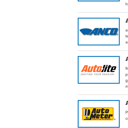
h
a
t
a
M
p
g
m
P
c