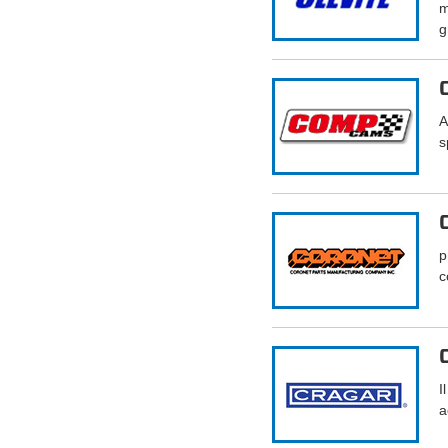
m
g
A
s
p
c
I
a