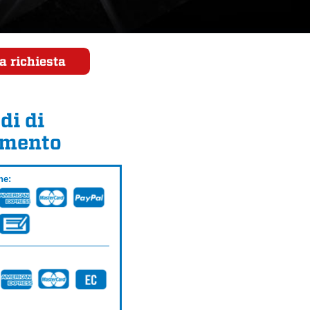
a richiesta
di di
mento
ne: