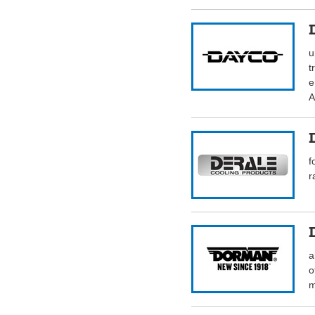
u
t
e
A
f
r
a
o
m