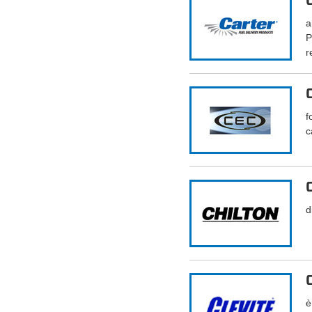
a
P
r
f
c
d
è