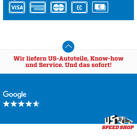
Wir liefern US-Autoteile, Know-how
und Service. Und das sofort!