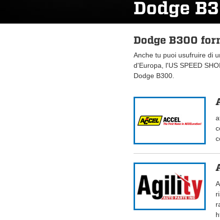
Dodge B
Dodge B300 forn
Anche tu puoi usufruire di 
d'Europa, l'US SPEED SHOP.
Dodge B300.
a
c
c
A
r
r
h