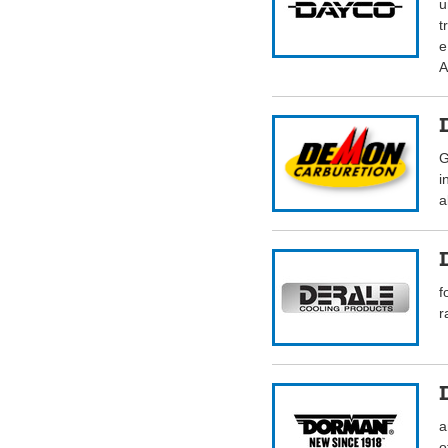
u
t
e
A
G
i
a
f
r
a
o