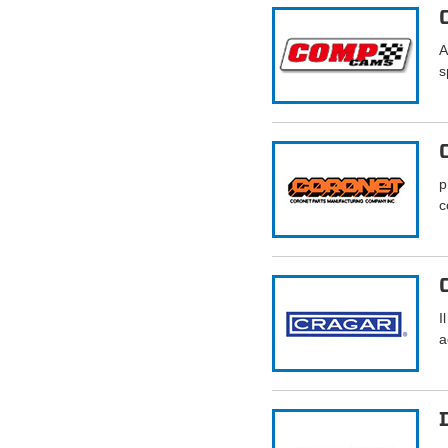
A
s
p
c
I
a