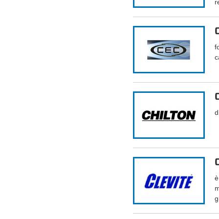
r
f
c
d
è
m
g