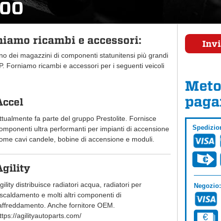
300
iamo ricambi e accessori:
Invi
uno dei magazzini di componenti statunitensi più grandi
 Forniamo ricambi e accessori per i seguenti veicoli
Meto
paga
Accel
ttualmente fa parte del gruppo Prestolite. Fornisce
Spedizio
omponenti ultra performanti per impianti di accensione
ome cavi candele, bobine di accensione e moduli.
Agility
gility distribuisce radiatori acqua, radiatori per
Negozio:
iscaldamento e molti altri componenti di
affreddamento. Anche fornitore OEM.
ttps://agilityautoparts.com/