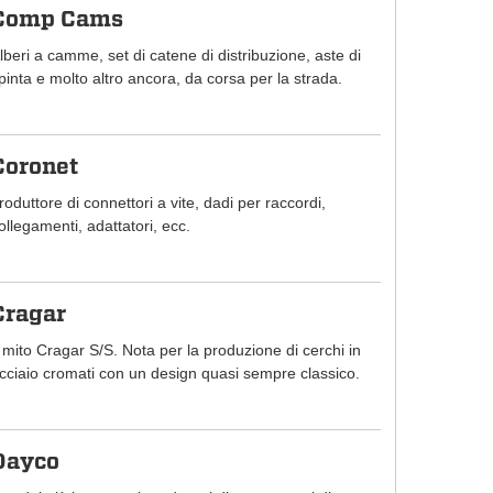
Comp Cams
lberi a camme, set di catene di distribuzione, aste di
pinta e molto altro ancora, da corsa per la strada.
Coronet
roduttore di connettori a vite, dadi per raccordi,
ollegamenti, adattatori, ecc.
Cragar
l mito Cragar S/S. Nota per la produzione di cerchi in
cciaio cromati con un design quasi sempre classico.
Dayco