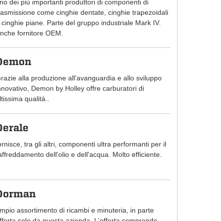
no dei più importanti produttori di componenti di
rasmissione come cinghie dentate, cinghie trapezoidali
 cinghie piane. Parte del gruppo industriale Mark IV.
nche fornitore OEM.
Demon
razie alla produzione all'avanguardia e allo sviluppo
nnovativo, Demon by Holley offre carburatori di
ltissima qualità..
Derale
ornisce, tra gli altri, componenti ultra performanti per il
affreddamento dell'olio e dell'acqua. Molto efficiente.
Dorman
mpio assortimento di ricambi e minuteria, in parte
fferta solo da questa azienda. L'offerta comprende