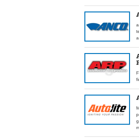
a
t
a
F
f
M
p
g
m