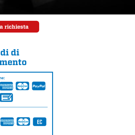
a richiesta
di di
mento
ne: