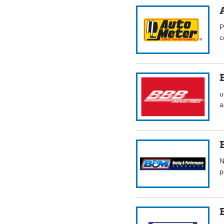
P
c
u
a
N
p