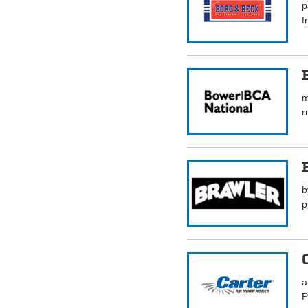
p
f
m
r
b
p
a
P