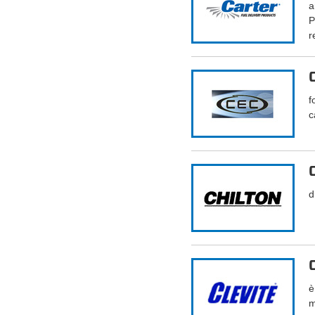
a
P
r
f
c
d
è
m