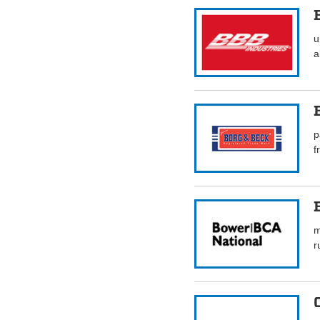
u
a
p
f
m
r