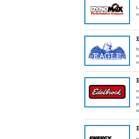
L
c
f
c
c
u
c
p
a
p