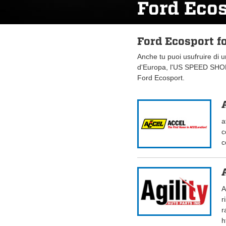
Ford Eco
Ford Ecosport f
Anche tu puoi usufruire di 
d'Europa, l'US SPEED SHOP.
Ford Ecosport.
a
c
c
A
r
r
h