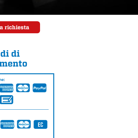
a richiesta
di di
mento
ne: