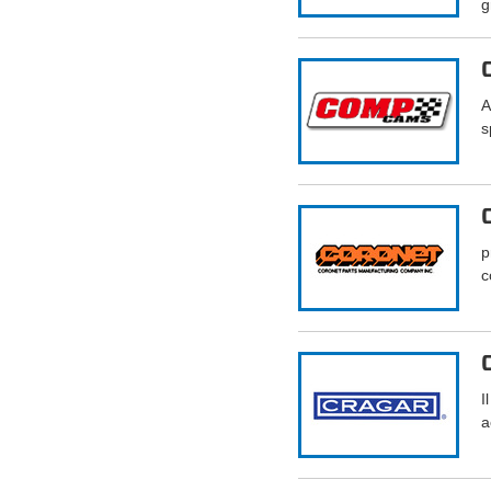
g
A
s
p
c
I
a