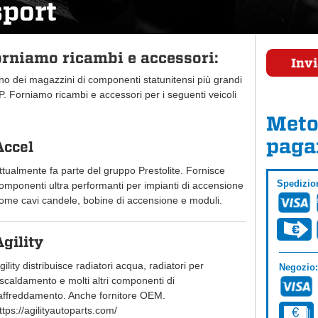
sport
orniamo ricambi e accessori:
Invi
uno dei magazzini di componenti statunitensi più grandi
 Forniamo ricambi e accessori per i seguenti veicoli
Meto
paga
Accel
ttualmente fa parte del gruppo Prestolite. Fornisce
Spedizio
omponenti ultra performanti per impianti di accensione
ome cavi candele, bobine di accensione e moduli.
Agility
gility distribuisce radiatori acqua, radiatori per
Negozio:
iscaldamento e molti altri componenti di
affreddamento. Anche fornitore OEM.
ttps://agilityautoparts.com/