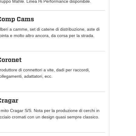
ruppo Mahle. Linea Hi Performance disponibile.
Comp Cams
lberi a camme, set di catene di distribuzione, aste di
pinta e molto altro ancora, da corsa per la strada.
Coronet
roduttore di connettori a vite, dadi per raccordi,
ollegamenti, adattatori, ecc.
Cragar
l mito Cragar S/S. Nota per la produzione di cerchi in
cciaio cromati con un design quasi sempre classico.