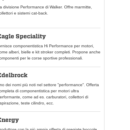
a divisione Performance di Walker. Offre marmitte,
ollettori e sistemi cat-back.
Eagle Speciality
ornisce componentistica Hi Performance per motori,
ome alberi, bielle e kit stroker completi. Propone anche
omponenti per le corse sportive professionali.
Edelbrock
no dei nomi più noti nel settore "performance". Offerta
ompleta di componentistica per motori ultra
erformante, come ad es. carburatori, collettori di
spirazione, teste cilindro, ecc.
Energy
roduttore con la più ampia offerta di pregiate boccole