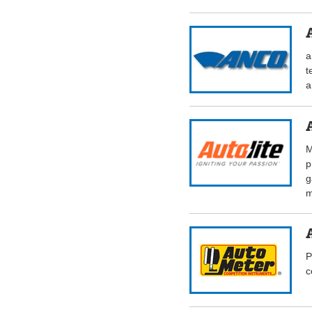
a
t
a
M
p
g
m
P
c