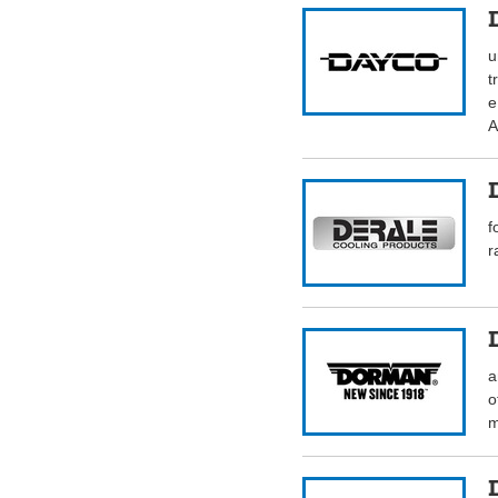
u
t
e
A
f
r
a
o
m