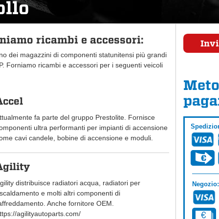
ollo
rniamo ricambi e accessori:
Invi
uno dei magazzini di componenti statunitensi più grandi
 Forniamo ricambi e accessori per i seguenti veicoli
Meto
paga
Accel
ttualmente fa parte del gruppo Prestolite. Fornisce
Spedizio
omponenti ultra performanti per impianti di accensione
ome cavi candele, bobine di accensione e moduli.
Agility
gility distribuisce radiatori acqua, radiatori per
Negozio:
iscaldamento e molti altri componenti di
affreddamento. Anche fornitore OEM.
ttps://agilityautoparts.com/