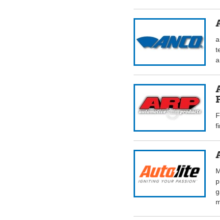
a
t
a
F
f
M
p
g
m