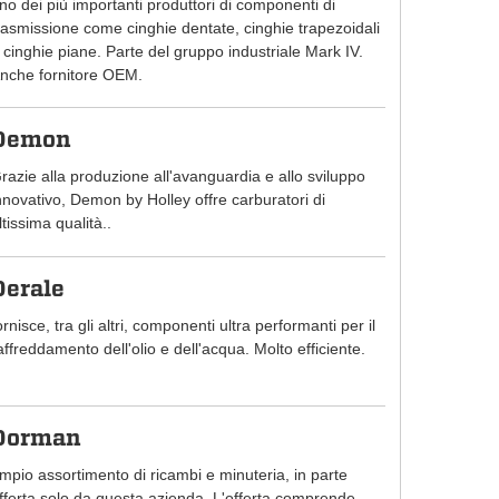
no dei più importanti produttori di componenti di
rasmissione come cinghie dentate, cinghie trapezoidali
 cinghie piane. Parte del gruppo industriale Mark IV.
nche fornitore OEM.
Demon
razie alla produzione all'avanguardia e allo sviluppo
nnovativo, Demon by Holley offre carburatori di
ltissima qualità..
Derale
ornisce, tra gli altri, componenti ultra performanti per il
affreddamento dell'olio e dell'acqua. Molto efficiente.
Dorman
mpio assortimento di ricambi e minuteria, in parte
fferta solo da questa azienda. L'offerta comprende