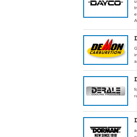
u
t
e
A
G
i
a
f
r
a
o