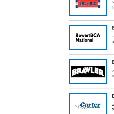
p
f
m
r
b
p
a
P