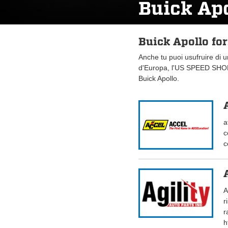
Buick Ap
Buick Apollo fo
Anche tu puoi usufruire di 
d'Europa, l'US SPEED SHOP.
Buick Apollo.
a
c
c
A
r
r
h