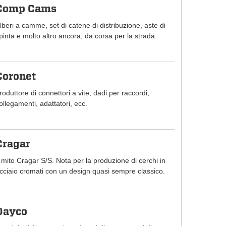
Comp Cams
lberi a camme, set di catene di distribuzione, aste di
pinta e molto altro ancora, da corsa per la strada.
Coronet
roduttore di connettori a vite, dadi per raccordi,
ollegamenti, adattatori, ecc.
Cragar
l mito Cragar S/S. Nota per la produzione di cerchi in
cciaio cromati con un design quasi sempre classico.
Dayco