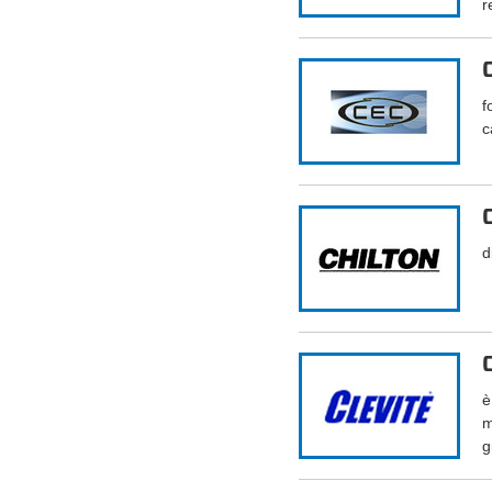
r
f
c
d
è
m
g