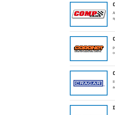
A
s
p
c
I
a