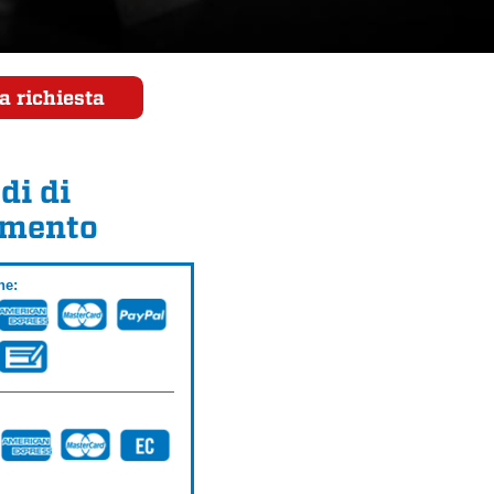
a richiesta
di di
mento
ne: