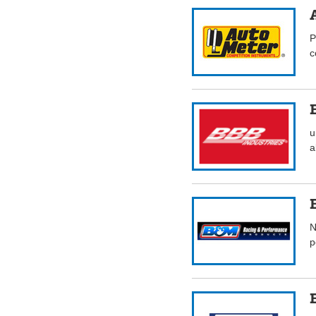
P
c
u
a
N
p