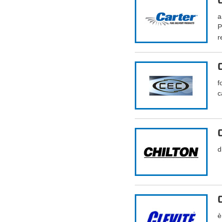
a
P
r
f
c
d
è