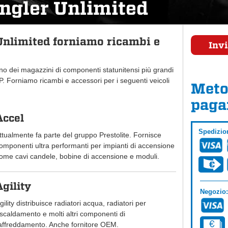
ngler Unlimited
nlimited forniamo ricambi e
Invi
uno dei magazzini di componenti statunitensi più grandi
 Forniamo ricambi e accessori per i seguenti veicoli
Meto
paga
Accel
Spedizio
ttualmente fa parte del gruppo Prestolite. Fornisce
omponenti ultra performanti per impianti di accensione
ome cavi candele, bobine di accensione e moduli.
Agility
Negozio:
gility distribuisce radiatori acqua, radiatori per
iscaldamento e molti altri componenti di
affreddamento. Anche fornitore OEM.