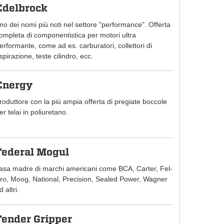
Edelbrock
no dei nomi più noti nel settore "performance". Offerta
ompleta di componentistica per motori ultra
erformante, come ad es. carburatori, collettori di
spirazione, teste cilindro, ecc.
Energy
roduttore con la più ampia offerta di pregiate boccole
er telai in poliuretano.
Federal Mogul
asa madre di marchi americani come BCA, Carter, Fel-
ro, Moog, National, Precision, Sealed Power, Wagner
d altri.
Fender Gripper