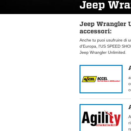
Jeep Wra
Jeep Wrangler U
accessori:
Anche tu puoi usufruire di 
d'Europa, l'US SPEED SHOP.
Jeep Wrangler Unlimited.
a
c
c
A
r
r