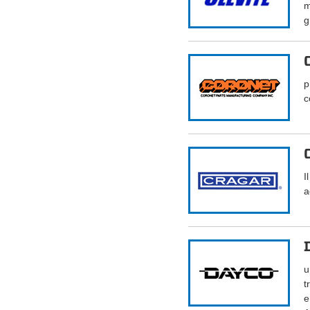
m
g
p
c
I
a
u
t
e