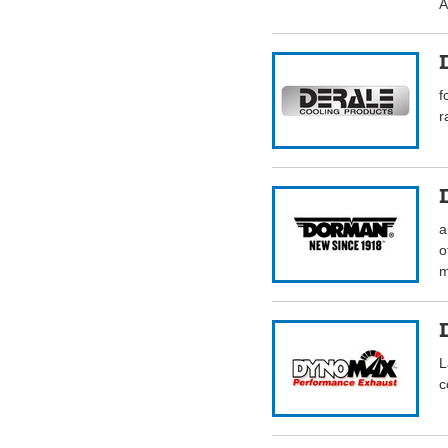
A
f
r
a
o
m
L
c