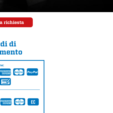
a richiesta
di di
mento
ne: