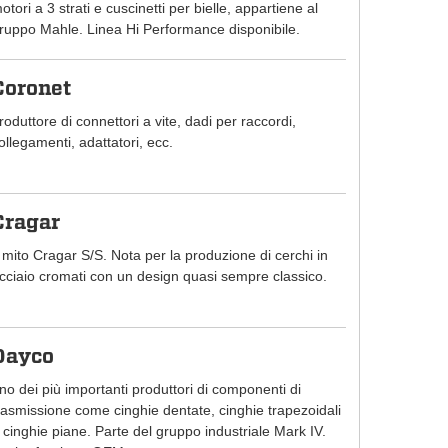
otori a 3 strati e cuscinetti per bielle, appartiene al
ruppo Mahle. Linea Hi Performance disponibile.
Coronet
roduttore di connettori a vite, dadi per raccordi,
ollegamenti, adattatori, ecc.
Cragar
l mito Cragar S/S. Nota per la produzione di cerchi in
cciaio cromati con un design quasi sempre classico.
Dayco
no dei più importanti produttori di componenti di
rasmissione come cinghie dentate, cinghie trapezoidali
 cinghie piane. Parte del gruppo industriale Mark IV.