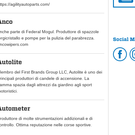
ttps://agilityautoparts.com/
Anco
nche parte di Federal Mogul. Produttore di spazzole
ergicristallo e pompe per la pulizia del parabrezza.
Social M
ncowipers.com
Autolite
embro del First Brands Group LLC, Autolite è uno dei
rincipali produttori di candele di accensione. La
amma spazia dagli attrezzi da giardino agli sport
otoristici.
Autometer
roduttore di molte strumentazioni addizionali e di
ontrollo. Ottima reputazione nelle corse sportive.