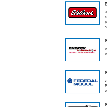
u
c
p
a
p
p
c
P
e