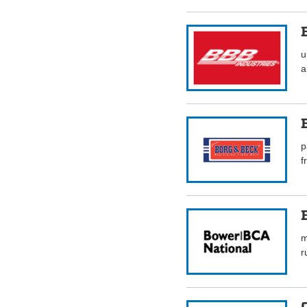
u
a
p
f
m
r