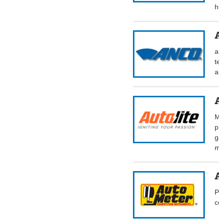
h
a
t
a
M
p
g
m
P
c