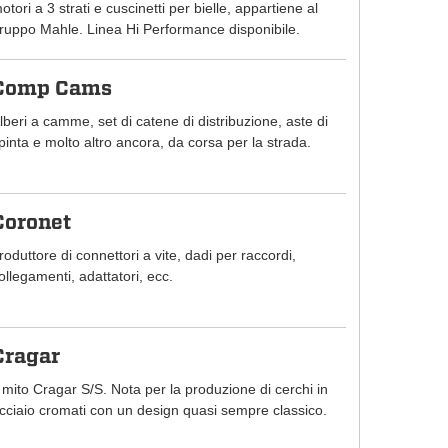
otori a 3 strati e cuscinetti per bielle, appartiene al
ruppo Mahle. Linea Hi Performance disponibile.
Comp Cams
lberi a camme, set di catene di distribuzione, aste di
pinta e molto altro ancora, da corsa per la strada.
Coronet
roduttore di connettori a vite, dadi per raccordi,
ollegamenti, adattatori, ecc.
Cragar
l mito Cragar S/S. Nota per la produzione di cerchi in
cciaio cromati con un design quasi sempre classico.