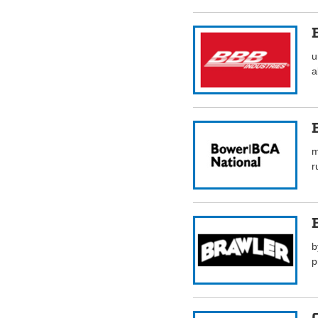
u
a
m
r
b
p