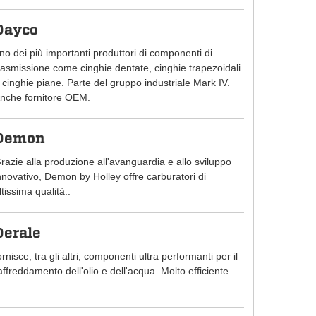
Dayco
no dei più importanti produttori di componenti di
rasmissione come cinghie dentate, cinghie trapezoidali
 cinghie piane. Parte del gruppo industriale Mark IV.
nche fornitore OEM.
Demon
razie alla produzione all'avanguardia e allo sviluppo
nnovativo, Demon by Holley offre carburatori di
ltissima qualità..
Derale
ornisce, tra gli altri, componenti ultra performanti per il
affreddamento dell'olio e dell'acqua. Molto efficiente.