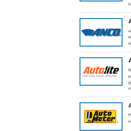
h
a
t
a
M
p
g
m
P
c