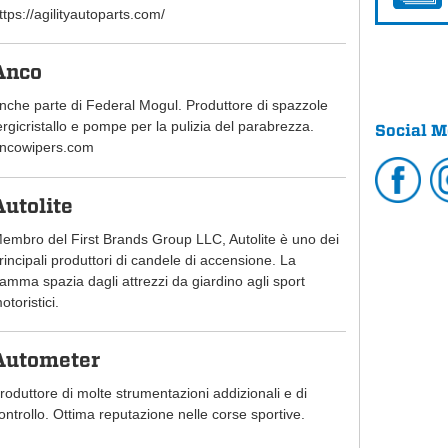
ttps://agilityautoparts.com/
Anco
nche parte di Federal Mogul. Produttore di spazzole
ergicristallo e pompe per la pulizia del parabrezza.
Social M
ncowipers.com
Autolite
embro del First Brands Group LLC, Autolite è uno dei
rincipali produttori di candele di accensione. La
amma spazia dagli attrezzi da giardino agli sport
otoristici.
Autometer
roduttore di molte strumentazioni addizionali e di
ontrollo. Ottima reputazione nelle corse sportive.