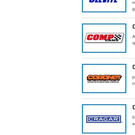
m
g
A
s
p
c
I
a