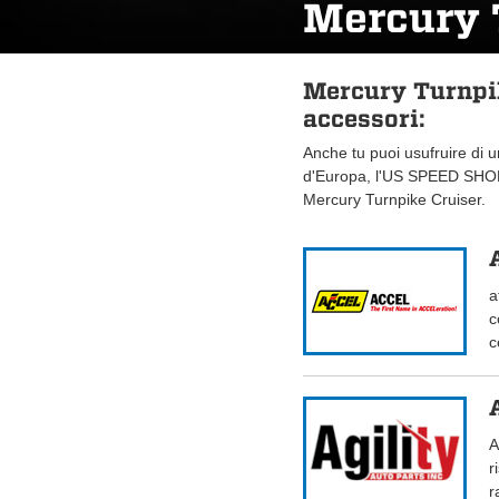
Mercury 
Mercury Turnpik
accessori:
Anche tu puoi usufruire di 
d'Europa, l'US SPEED SHOP.
Mercury Turnpike Cruiser.
a
c
c
A
r
r