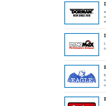
a
o
m
L
c
f
c
c