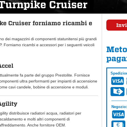
Turnpike Cruiser
e Cruiser forniamo ricambi e
Invi
uno dei magazzini di componenti statunitensi più grandi
 Forniamo ricambi e accessori per i seguenti veicoli
Meto
paga
Accel
Spedizio
ttualmente fa parte del gruppo Prestolite. Fornisce
omponenti ultra performanti per impianti di accensione
ome cavi candele, bobine di accensione e moduli.
Agility
Negozio:
gility distribuisce radiatori acqua, radiatori per
iscaldamento e molti altri componenti di
affreddamento. Anche fornitore OEM.