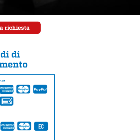
a richiesta
di di
mento
ne: