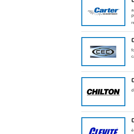
a
P
r
f
c
d
è