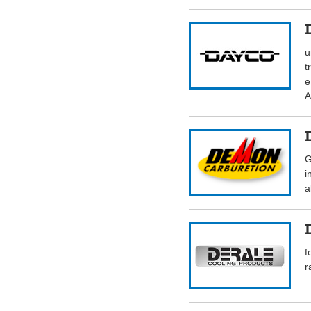
u
t
e
A
G
i
a
f
r