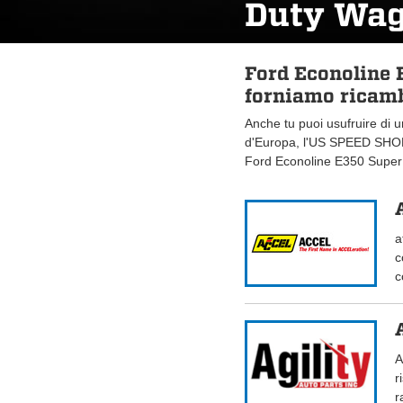
Duty Wa
Ford Econoline
forniamo ricamb
Anche tu puoi usufruire di 
d'Europa, l'US SPEED SHOP.
Ford Econoline E350 Super
a
c
c
A
r
r