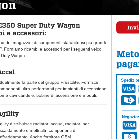
gon
 E350 Super Duty Wagon
Invi
i e accessori:
uno dei magazzini di componenti statunitensi più grandi
 Forniamo ricambi e accessori per i seguenti veicoli
Meto
 Duty Wagon.
paga
Accel
Spedizio
ttualmente fa parte del gruppo Prestolite. Fornisce
omponenti ultra performanti per impianti di accensione
ome cavi candele, bobine di accensione e moduli.
Agility
Negozio:
gility distribuisce radiatori acqua, radiatori per
iscaldamento e molti altri componenti di
affreddamento. Anche fornitore OEM.