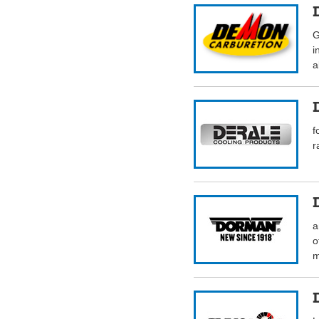
G
i
a
f
r
a
o
m