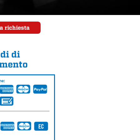
a richiesta
di di
mento
ne: