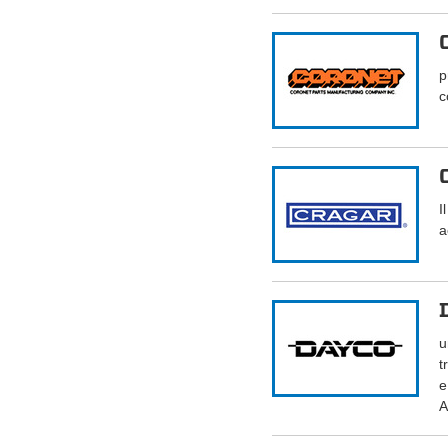
p
c
I
a
u
t
e
A