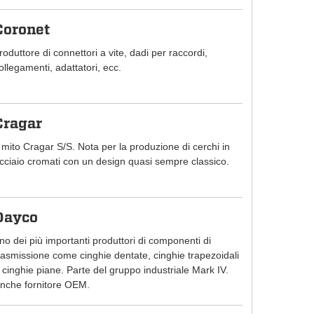
Coronet
roduttore di connettori a vite, dadi per raccordi,
ollegamenti, adattatori, ecc.
Cragar
l mito Cragar S/S. Nota per la produzione di cerchi in
cciaio cromati con un design quasi sempre classico.
Dayco
no dei più importanti produttori di componenti di
rasmissione come cinghie dentate, cinghie trapezoidali
 cinghie piane. Parte del gruppo industriale Mark IV.
nche fornitore OEM.