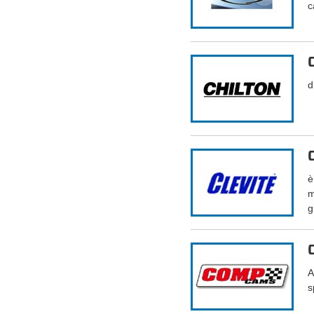
c
d
è
m
g
A
s