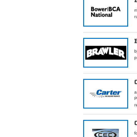
m
r
b
p
a
P
r
f