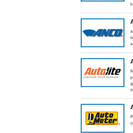
h
a
t
a
M
p
g
m
P
c