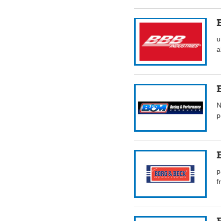
u
a
N
p
p
f