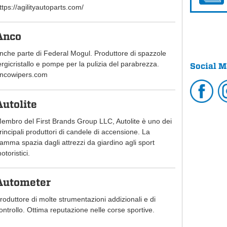
ttps://agilityautoparts.com/
Anco
nche parte di Federal Mogul. Produttore di spazzole
ergicristallo e pompe per la pulizia del parabrezza.
Social M
ncowipers.com
Autolite
embro del First Brands Group LLC, Autolite è uno dei
rincipali produttori di candele di accensione. La
amma spazia dagli attrezzi da giardino agli sport
otoristici.
Autometer
roduttore di molte strumentazioni addizionali e di
ontrollo. Ottima reputazione nelle corse sportive.