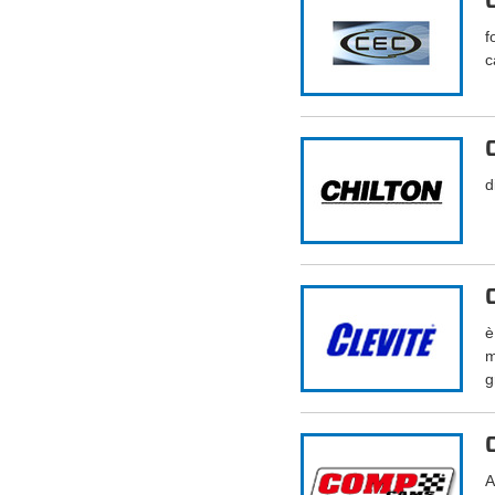
f
c
d
è
m
g
A