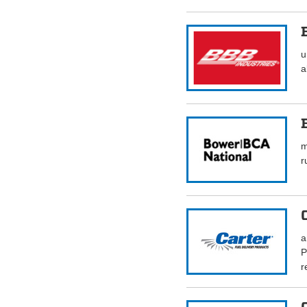
u
a
m
r
a
P
r