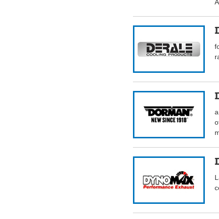
A
f
r
a
o
m
L
c