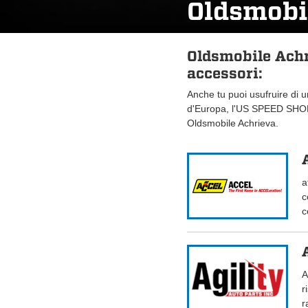
Oldsmobi
Oldsmobile Achr
accessori:
Anche tu puoi usufruire di 
d'Europa, l'US SPEED SHOP.
Oldsmobile Achrieva.
a
c
c
A
r
r