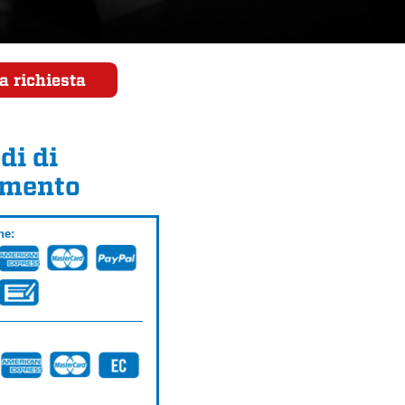
a richiesta
di di
mento
ne: