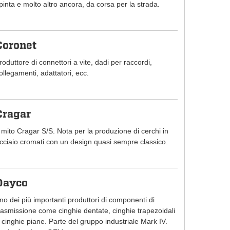
pinta e molto altro ancora, da corsa per la strada.
Coronet
roduttore di connettori a vite, dadi per raccordi,
ollegamenti, adattatori, ecc.
Cragar
l mito Cragar S/S. Nota per la produzione di cerchi in
cciaio cromati con un design quasi sempre classico.
Dayco
no dei più importanti produttori di componenti di
rasmissione come cinghie dentate, cinghie trapezoidali
 cinghie piane. Parte del gruppo industriale Mark IV.