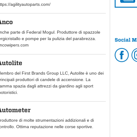
ttps://agilityautoparts.com/
Anco
nche parte di Federal Mogul. Produttore di spazzole
ergicristallo e pompe per la pulizia del parabrezza.
Social M
ncowipers.com
Autolite
embro del First Brands Group LLC, Autolite è uno dei
rincipali produttori di candele di accensione. La
amma spazia dagli attrezzi da giardino agli sport
otoristici.
Autometer
roduttore di molte strumentazioni addizionali e di
ontrollo. Ottima reputazione nelle corse sportive.