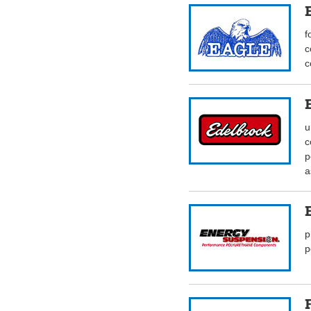
f
c
c
u
c
p
a
p
p