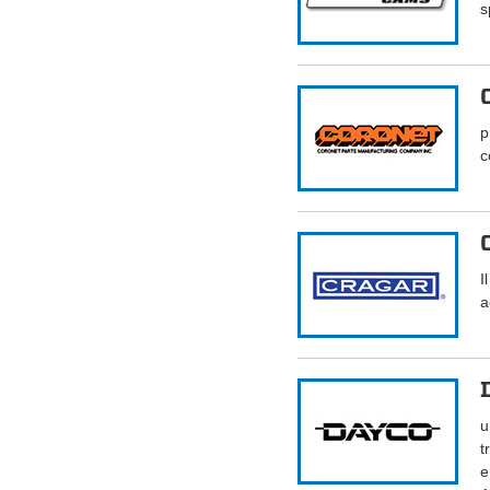
s
p
c
I
a
u
t
e