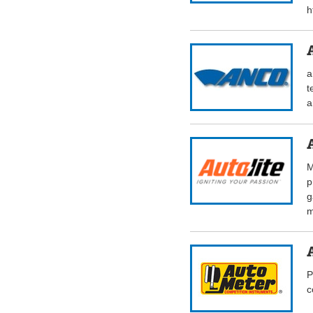
h
a
t
a
M
p
g
m
P
c