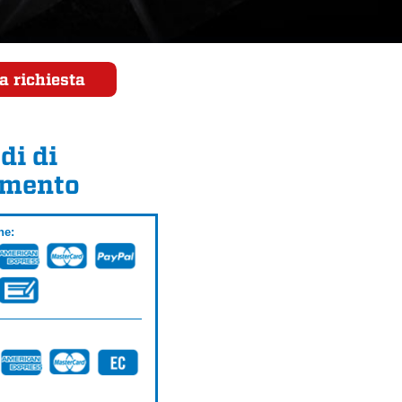
a richiesta
di di
mento
ne: