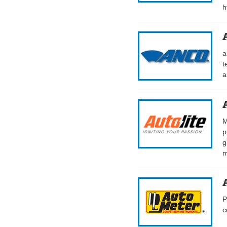
h
a
t
a
M
p
g
m
P
c