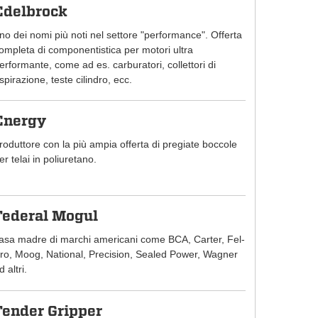
Edelbrock
no dei nomi più noti nel settore "performance". Offerta
ompleta di componentistica per motori ultra
erformante, come ad es. carburatori, collettori di
spirazione, teste cilindro, ecc.
Energy
roduttore con la più ampia offerta di pregiate boccole
er telai in poliuretano.
Federal Mogul
asa madre di marchi americani come BCA, Carter, Fel-
ro, Moog, National, Precision, Sealed Power, Wagner
d altri.
Fender Gripper