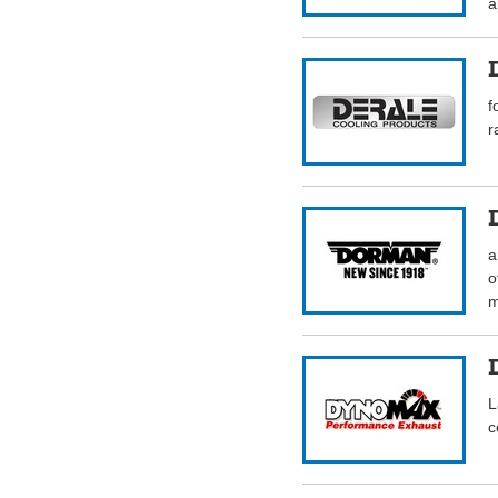
a
f
r
a
o
m
L
c