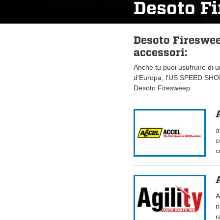
Desoto F
Desoto Fireswee
accessori:
Anche tu puoi usufruire di 
d'Europa, l'US SPEED SHOP.
Desoto Firesweep.
a
c
c
A
r
r