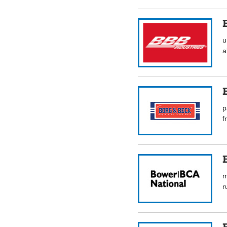
u
a
p
f
m
r