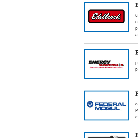
u
c
p
a
p
p
c
P
e