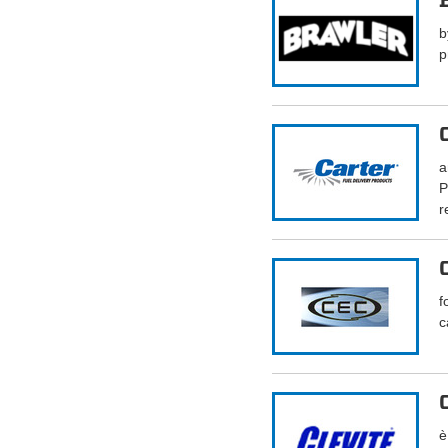
b
p
a
P
r
f
c
è