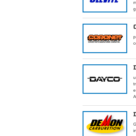
m
g
p
c
u
t
e
A
G
i