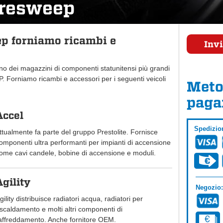
iresweep
p forniamo ricambi e
Invi
uno dei magazzini di componenti statunitensi più grandi
 Forniamo ricambi e accessori per i seguenti veicoli
Meto
paga
Accel
Spedizio
ttualmente fa parte del gruppo Prestolite. Fornisce
omponenti ultra performanti per impianti di accensione
ome cavi candele, bobine di accensione e moduli.
Agility
Negozio:
gility distribuisce radiatori acqua, radiatori per
iscaldamento e molti altri componenti di
affreddamento. Anche fornitore OEM.