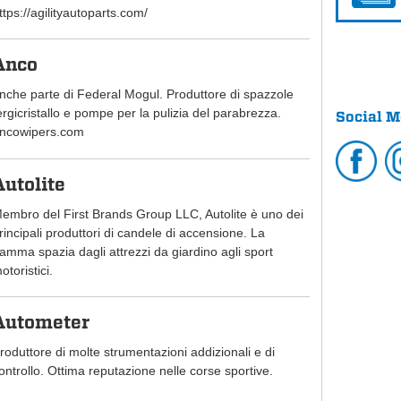
ttps://agilityautoparts.com/
Anco
nche parte di Federal Mogul. Produttore di spazzole
ergicristallo e pompe per la pulizia del parabrezza.
Social M
ncowipers.com
Autolite
embro del First Brands Group LLC, Autolite è uno dei
rincipali produttori di candele di accensione. La
amma spazia dagli attrezzi da giardino agli sport
otoristici.
Autometer
roduttore di molte strumentazioni addizionali e di
ontrollo. Ottima reputazione nelle corse sportive.