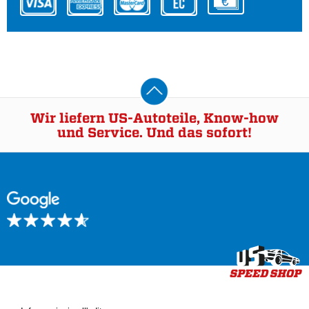
Wir liefern US-Autoteile, Know-how
und Service. Und das sofort!