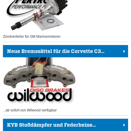
Zündverteiler für GM Marinemotoren
Neue Bremssättel für die Corvette C3...
...ab sofort von Wilwood verfügbar
KYB Stoßdämpfer und Federbeine...