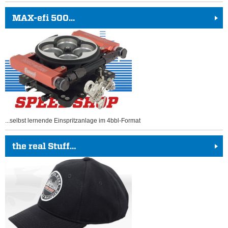
MAX-efi 500...
...selbst lernende Einspritzanlage im 4bbl-Format
the real Stuff…