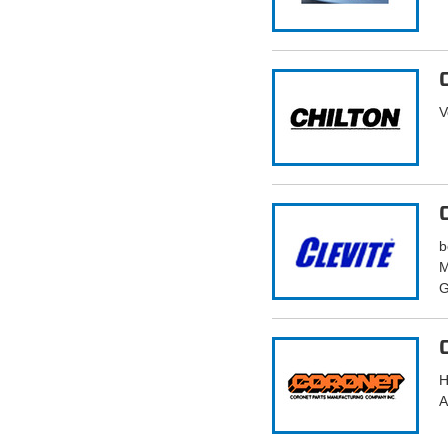
V
b
M
G
H
A