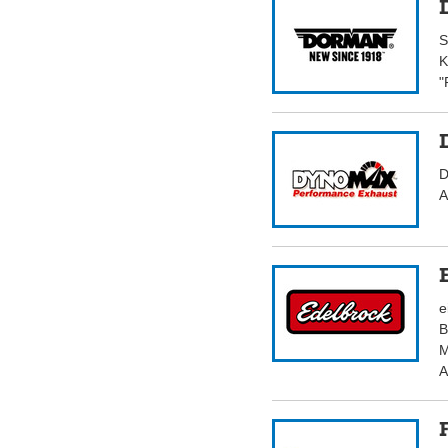
S
K
"
D
A
e
B
M
A