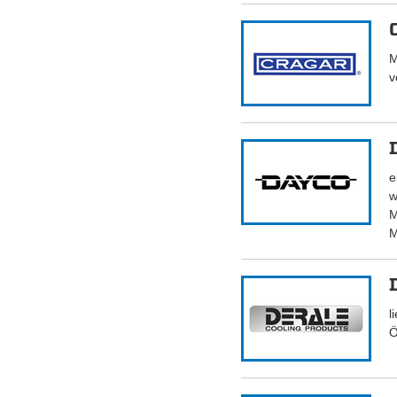
M
v
e
w
M
M
l
Ö