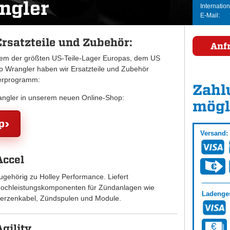
ngler
Internation
E-Mail:
rsatzteile und Zubehör:
Anf
inem der größten US-Teile-Lager Europas, dem US
Wrangler haben wir Ersatzteile und Zubehör
ferprogramm:
Zahl
rangler in unserem neuen Online-Shop:
mögl
p
Versand:
Accel
ugehörig zu Holley Performance. Liefert
ochleistungskomponenten für Zündanlagen wie
Ladenges
erzenkabel, Zündspulen und Module.
Agility