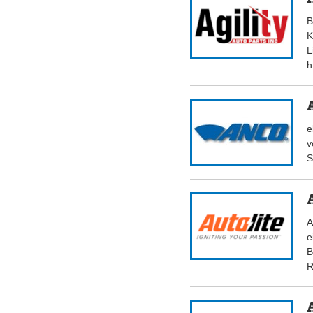
B
K
L
h
e
v
S
A
e
B
R