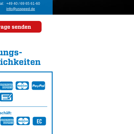
al:
+49 40 / 69 65 61-60
info@usspeed.de
rage senden
ungs­
ichkeiten
chäft: