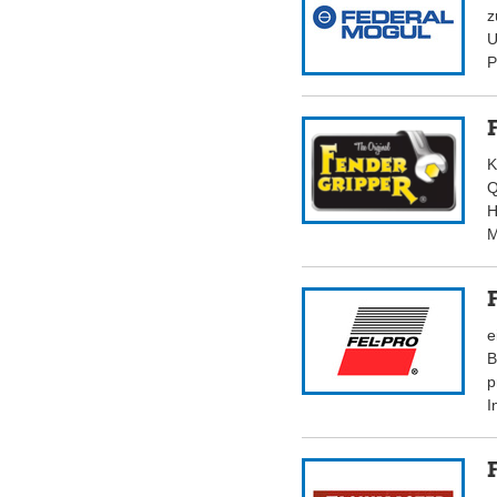
z
U
P
K
Q
H
M
e
B
p
I