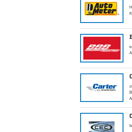
H
K
e
A
z
B
A
l