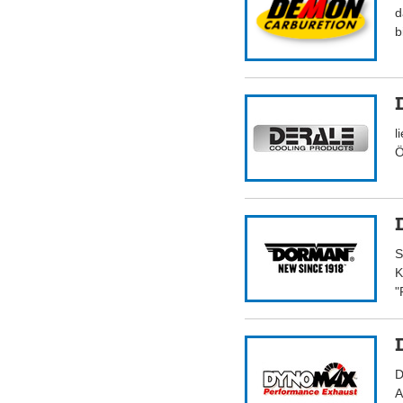
d
b
l
Ö
S
K
"
D
A