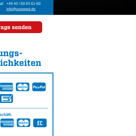
al:
+49 40 / 69 65 61-60
info@usspeed.de
rage senden
ungs­
ichkeiten
chäft: