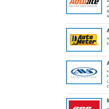
A
e
B
R
H
K
e
F
L
C
e