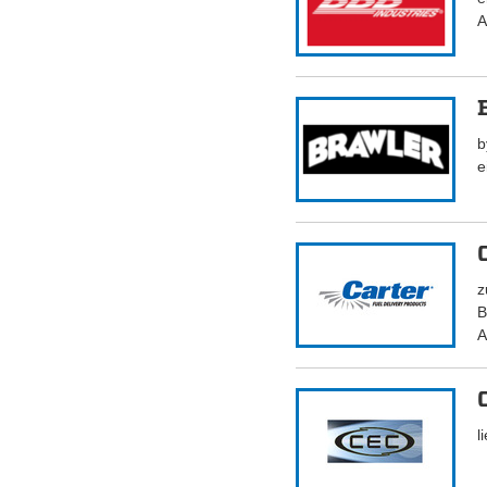
A
b
e
z
B
A
l