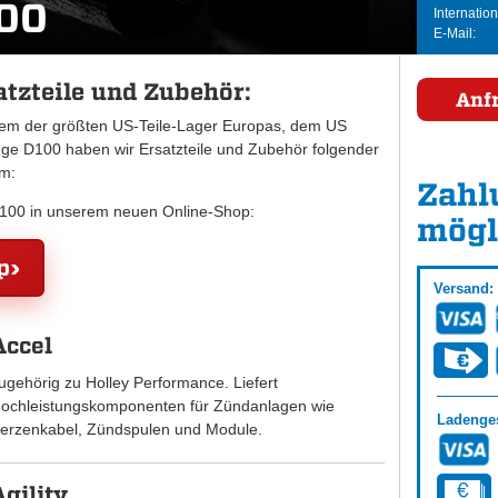
00
Internation
E-Mail:
tzteile und Zubehör:
Anf
inem der größten US-Teile-Lager Europas, dem US
 D100 haben wir Ersatzteile und Zubehör folgender
mm:
Zahl
D100 in unserem neuen Online-Shop:
mögl
p
Versand:
Accel
ugehörig zu Holley Performance. Liefert
ochleistungskomponenten für Zündanlagen wie
Ladenges
erzenkabel, Zündspulen und Module.
Agility