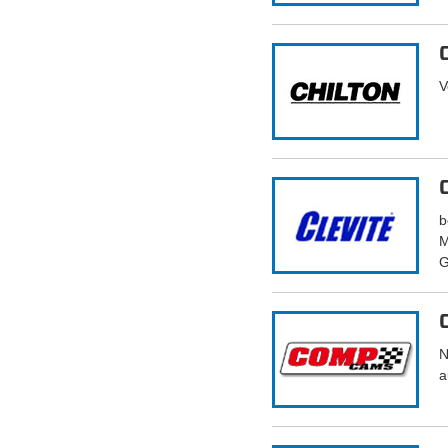
V
b
M
G
N
a