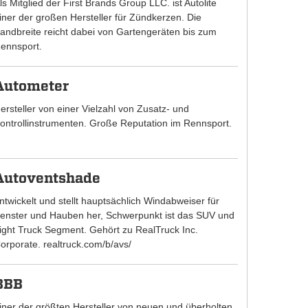
ls Mitglied der First Brands Group LLC. ist Autolite
iner der großen Hersteller für Zündkerzen. Die
andbreite reicht dabei von Gartengeräten bis zum
ennsport.
Autometer
ersteller von einer Vielzahl von Zusatz- und
ontrollinstrumenten. Große Reputation im Rennsport.
Autoventshade
ntwickelt und stellt hauptsächlich Windabweiser für
enster und Hauben her, Schwerpunkt ist das SUV und
ight Truck Segment. Gehört zu RealTruck Inc.
orporate. realtruck.com/b/avs/
BBB
iner der größten Hersteller von neuen und überholten