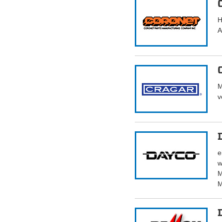
H
A
M
v
e
w
M
M