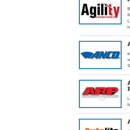
B
K
L
h
e
v
S
L
b