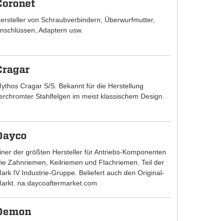
Coronet
ersteller von Schraubverbindern, Überwurfmutter,
nschlüssen, Adaptern usw.
Cragar
ythos Cragar S/S. Bekannt für die Herstellung
erchromter Stahlfelgen im meist klassischem Design.
Dayco
iner der größten Hersteller für Antriebs-Komponenten
ie Zahnriemen, Keilriemen und Flachriemen. Teil der
ark IV Industrie-Gruppe. Beliefert auch den Original-
arkt. na.daycoaftermarket.com
Demon