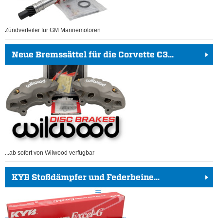
Zündverteiler für GM Marinemotoren
Neue Bremssättel für die Corvette C3...
...ab sofort von Wilwood verfügbar
KYB Stoßdämpfer und Federbeine...