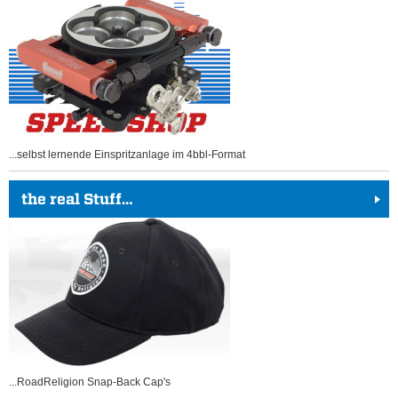
...selbst lernende Einspritzanlage im 4bbl-Format
the real Stuff…
...RoadReligion Snap-Back Cap's