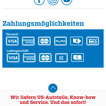
Zahlungs­möglichkeiten
Versand:
Ladengeschäft:
Wir liefern US-Autoteile, Know-how
und Service. Und das sofort!