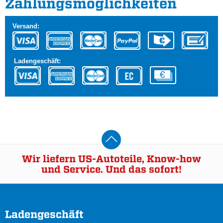
Zahlungs­möglichkeiten
Versand:
Ladengeschäft:
Wir liefern US-Autoteile, Know-how
und Service. Und das sofort!
Ladengeschäft