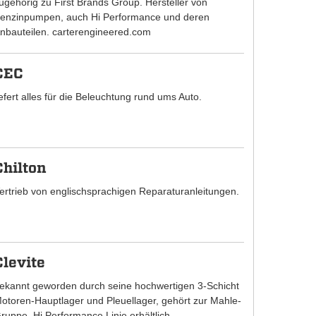
ugehörig zu First Brands Group. Hersteller von
enzinpumpen, auch Hi Performance und deren
nbauteilen. carterengineered.com
CEC
iefert alles für die Beleuchtung rund ums Auto.
Chilton
ertrieb von englischsprachigen Reparaturanleitungen.
Clevite
ekannt geworden durch seine hochwertigen 3-Schicht
otoren-Hauptlager und Pleuellager, gehört zur Mahle-
ruppe. Hi Performance Linie erhältlich.