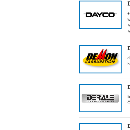
e
w
M
M
d
b
l
Ö