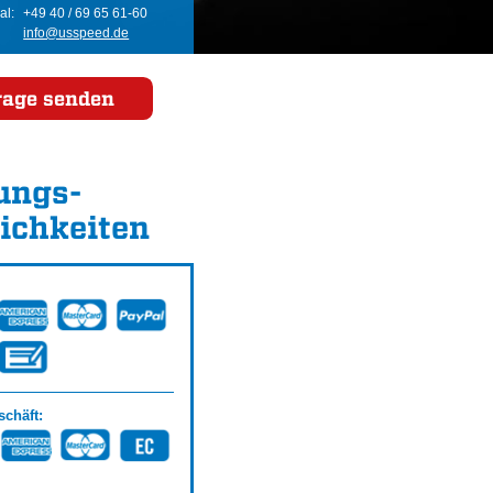
al:
+49 40 / 69 65 61-60
info@usspeed.de
rage senden
ungs­
ichkeiten
chäft: