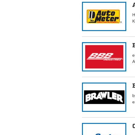
H
K
e
A
b
e