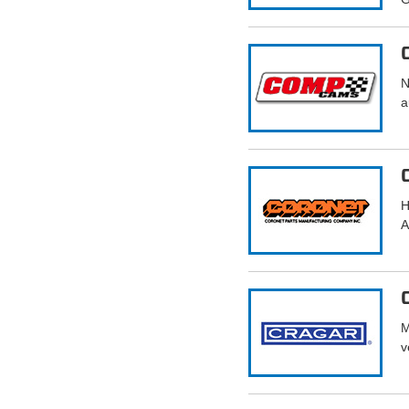
N
a
H
A
M
v