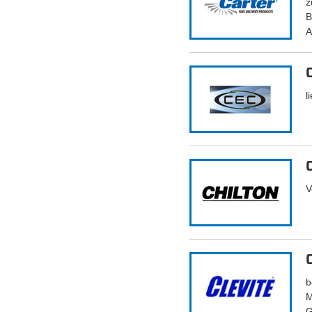
z
B
A
l
V
b
M
G