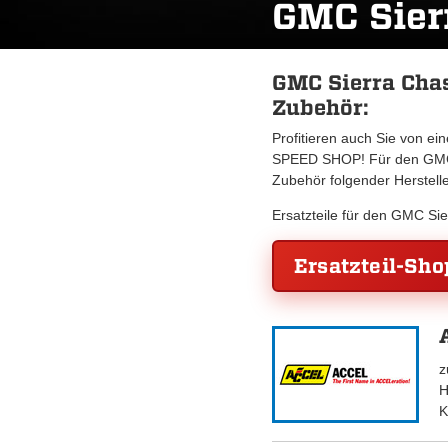
GMC Sier
GMC Sierra Chas
Zubehör:
Profitieren auch Sie von e
SPEED SHOP! Für den GMC S
Zubehör folgender Herstell
Ersatzteile für den GMC Si
Ersatzteil-Sho
z
H
K