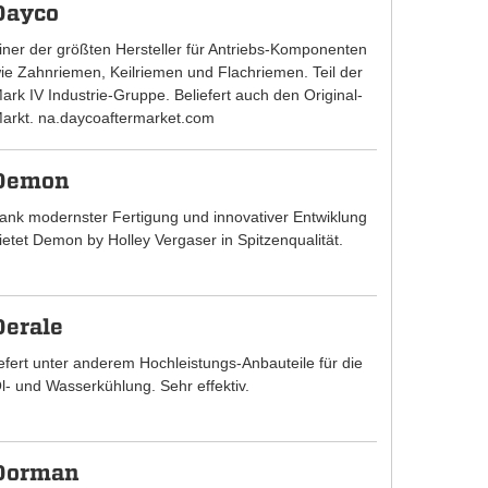
Dayco
iner der größten Hersteller für Antriebs-Komponenten
ie Zahnriemen, Keilriemen und Flachriemen. Teil der
ark IV Industrie-Gruppe. Beliefert auch den Original-
arkt. na.daycoaftermarket.com
Demon
ank modernster Fertigung und innovativer Entwiklung
ietet Demon by Holley Vergaser in Spitzenqualität.
Derale
iefert unter anderem Hochleistungs-Anbauteile für die
l- und Wasserkühlung. Sehr effektiv.
Dorman