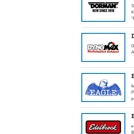
S
K
"
D
A
l
P
p
e
B