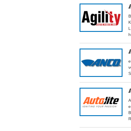
B
K
L
h
e
v
S
A
e
B
R