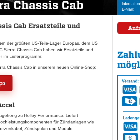
ra Chassis Cab
Internation
E-Mail:
sis Cab Ersatzteile und
Anf
inem der größten US-Teile-Lager Europas, dem US
ierra Chassis Cab haben wir Ersatzteile und
Zahl
er im Lieferprogramm:
mögl
erra Chassis Cab in unserem neuen Online-Shop:
Versand:
p
Accel
ugehörig zu Holley Performance. Liefert
Ladenges
ochleistungskomponenten für Zündanlagen wie
erzenkabel, Zündspulen und Module.