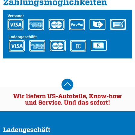
Zahlungs­möglichkeiten
Versand:
Ladengeschäft:
Wir liefern US-Autoteile, Know-how
und Service. Und das sofort!
Ladengeschäft