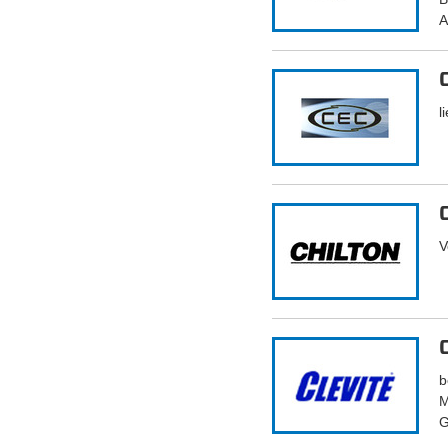
A
l
V
b
M
G