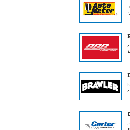
H
K
e
A
b
e
z
B