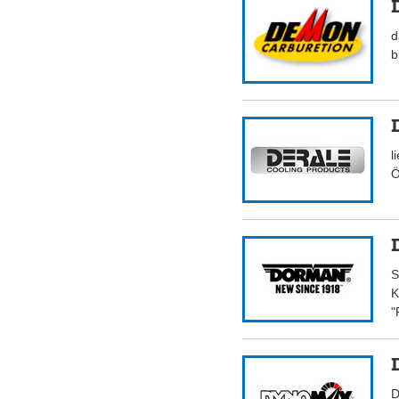
d
b
l
Ö
S
K
"
D