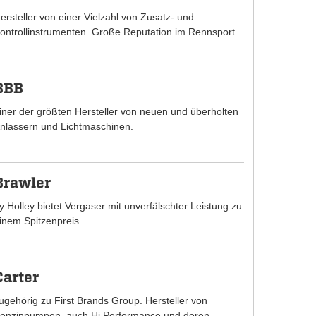
ersteller von einer Vielzahl von Zusatz- und
ontrollinstrumenten. Große Reputation im Rennsport.
BBB
iner der größten Hersteller von neuen und überholten
nlassern und Lichtmaschinen.
Brawler
y Holley bietet Vergaser mit unverfälschter Leistung zu
inem Spitzenpreis.
Carter
ugehörig zu First Brands Group. Hersteller von
enzinpumpen, auch Hi Performance und deren