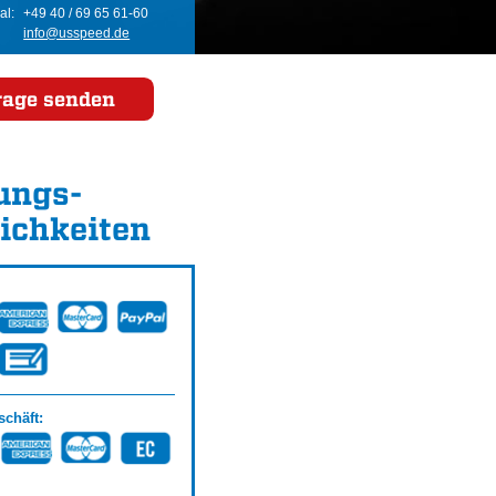
al:
+49 40 / 69 65 61-60
info@usspeed.de
rage senden
ungs­
ichkeiten
chäft: