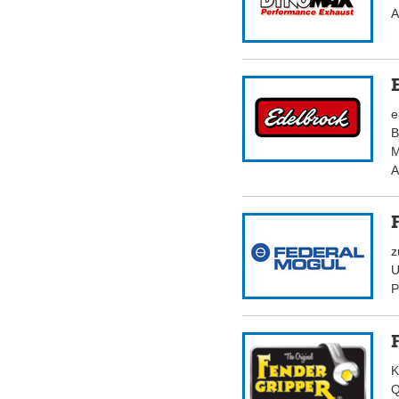
A
e
B
M
A
z
U
P
K
Q