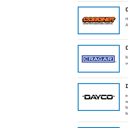
H
A
M
v
e
w
M
M