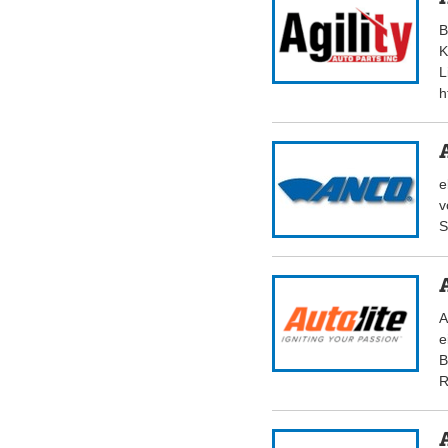
B
K
L
h
e
v
S
A
e
B
R