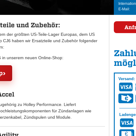
Internation
E-Mail:
teile und Zubehör:
Anf
inem der größten US-Teile-Lager Europas, dem US
CJ6 haben wir Ersatzteile und Zubehör folgender
mm:
Zahl
J6 in unserem neuen Online-Shop:
mögl
p
Versand:
Accel
ugehörig zu Holley Performance. Liefert
ochleistungskomponenten für Zündanlagen wie
Ladenges
erzenkabel, Zündspulen und Module.
Agility